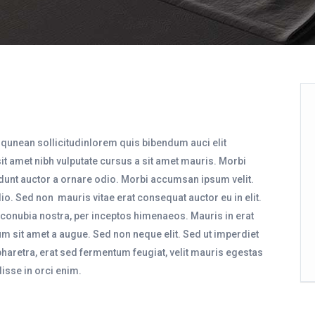
liqunean sollicitudinlorem quis bibendum auci elit
sit amet nibh vulputate cursus a sit amet mauris. Morbi
idunt auctor a ornare odio. Morbi accumsan ipsum velit.
io. Sed non mauris vitae erat consequat auctor eu in elit.
r conubia nostra, per inceptos himenaeos. Mauris in erat
m sit amet a augue. Sed non neque elit. Sed ut imperdiet
aretra, erat sed fermentum feugiat, velit mauris egestas
isse in orci enim.