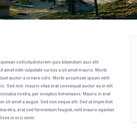
liqunean sollicitudinlorem quis bibendum auci elit
sit amet nibh vulputate cursus a sit amet mauris. Morbi
idunt auctor a ornare odio. Morbi accumsan ipsum velit.
io. Sed non mauris vitae erat consequat auctor eu in elit.
r conubia nostra, per inceptos himenaeos. Mauris in erat
m sit amet a augue. Sed non neque elit. Sed ut imperdiet
aretra, erat sed fermentum feugiat, velit mauris egestas
isse in orci enim.