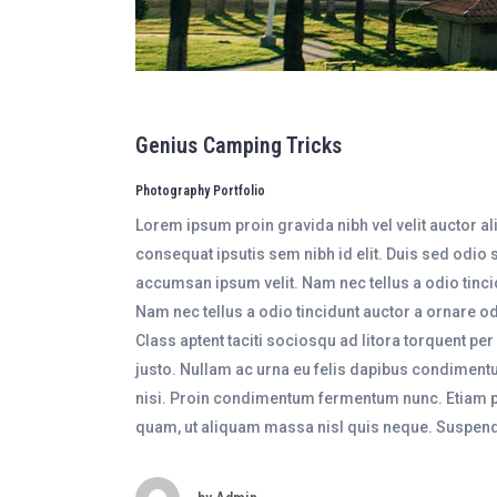
Genius Camping Tricks
Photography Portfolio
Lorem ipsum proin gravida nibh vel velit auctor a
consequat ipsutis sem nibh id elit. Duis sed odio 
accumsan ipsum velit. Nam nec tellus a odio tinc
Nam nec tellus a odio tincidunt auctor a ornare od
Class aptent taciti sociosqu ad litora torquent pe
justo. Nullam ac urna eu felis dapibus condimentu
nisi. Proin condimentum fermentum nunc. Etiam ph
quam, ut aliquam massa nisl quis neque. Suspend